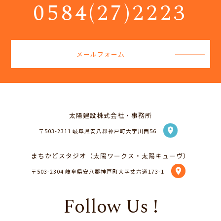
0584(27)2223
メールフォーム
太陽建設株式会社・事務所
location_on
〒503-2311 岐阜県安八郡神戸町大字川西56
まちかどスタジオ（太陽ワークス・太陽キューヴ）
location_on
〒503-2304 岐阜県安八郡神戸町大字丈六道173-1
Follow Us !