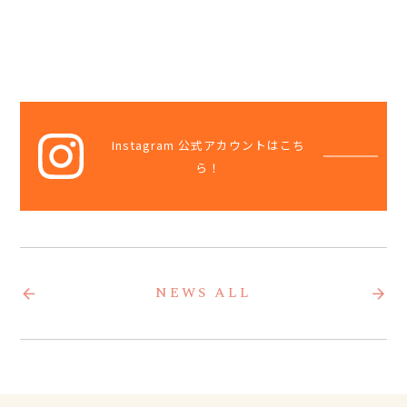
Instagram 公式アカウントはこち
ら！
申し込み
お問い合わせ
NEWS ALL
arrow_back
arrow_forward
プライバシーポリシー
まちかどグループ